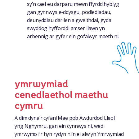
sy’n cael eu darparu mewn ffyrdd hyblyg
gan gynnwys e-ddysgu, podlediadau,
deunyddiau darllen a gweithdai, gyda
swyddog hyfforddi amser llawn yn
arbennig ar gyfer ein gofalwyr maeth ni.
ymrwymiad
cenedlaethol maethu
cymru
A dim dyna’r cyfan! Mae pob Awdurdod Lleol
yng Nghymru, gan ein cynnwys ni, wedi
ymrwymo i’r hyn rydyn ni’n ei alw yn Ymrwymiad