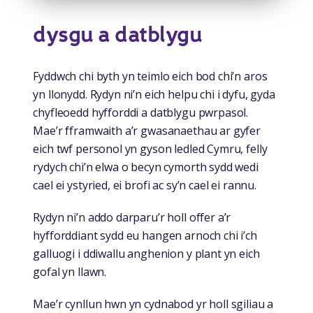
dysgu a datblygu
Fyddwch chi byth yn teimlo eich bod chi’n aros
yn llonydd. Rydyn ni’n eich helpu chi i dyfu, gyda
chyfleoedd hyfforddi a datblygu pwrpasol.
Mae’r fframwaith a’r gwasanaethau ar gyfer
eich twf personol yn gyson ledled Cymru, felly
rydych chi’n elwa o becyn cymorth sydd wedi
cael ei ystyried, ei brofi ac sy’n cael ei rannu.
Rydyn ni’n addo darparu’r holl offer a’r
hyfforddiant sydd eu hangen arnoch chi i’ch
galluogi i ddiwallu anghenion y plant yn eich
gofal yn llawn.
Mae’r cynllun hwn yn cydnabod yr holl sgiliau a