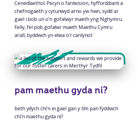
Cenedlaethol. Pecyn o fanteision, hyfforddiant a
chefnogaeth y cytunwyd arno yw hwn, sydd ar
gael i bob un o’n gofalwyr maeth yng Nghymru.
Felly, fel pob gofalwr maeth Maethu Cymru
arall, byddwch yn elwa o’r canlynol:
pam maethu gyda ni?
beth ydych chi’n ei gael gan y tîm pan fyddwch
chi’n maethu gyda ni?