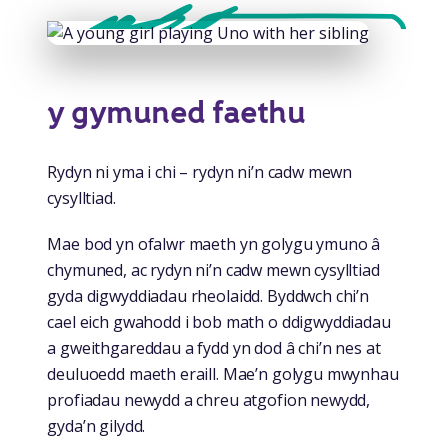
y gymuned faethu
Rydyn ni yma i chi – rydyn ni’n cadw mewn
cysylltiad.
Mae bod yn ofalwr maeth yn golygu ymuno â
chymuned, ac rydyn ni’n cadw mewn cysylltiad
gyda digwyddiadau rheolaidd. Byddwch chi’n
cael eich gwahodd i bob math o ddigwyddiadau
a gweithgareddau a fydd yn dod â chi’n nes at
deuluoedd maeth eraill. Mae’n golygu mwynhau
profiadau newydd a chreu atgofion newydd,
gyda’n gilydd.