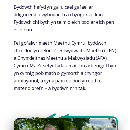
Byddwch hefyd yn gallu cael gafael ar
ddigonedd o wybodaeth a chyngor ar-lein.
Fyddwch chi byth yn teimlo eich bod ar eich pen
eich hun.
Fel gofalwr maeth Maethu Cymru, byddwch
chi’n dod yn aelod o’r Rhwydwaith Maethu (TFN)
a Chymdeithas Maethu a Mabwysiadu (AFA)
Cymru. Mae’r sefydliadau maethu arbenigol hyn
yn cynnig pob math o gymorth a chyngor
annibynnol, a dyna pam eu bod yn dod fel
mater o drefn – a byddwn ni’n talu.