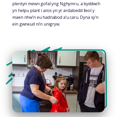
plentyn mewn gofal yng Nghymru, a byddwch
yn helpu plant i aros yn yr ardaloedd lleol y
maen nhw’n eu hadnabod a’u caru. Dyna sy’n
ein gwneud ni’n unigryw.