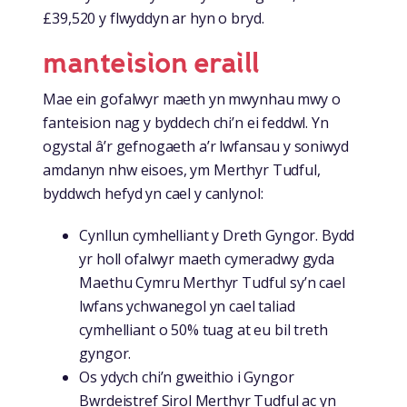
£39,520 y flwyddyn ar hyn o bryd.
manteision eraill
Mae ein gofalwyr maeth yn mwynhau mwy o
fanteision nag y byddech chi’n ei feddwl. Yn
ogystal â’r gefnogaeth a’r lwfansau y soniwyd
amdanyn nhw eisoes, ym Merthyr Tudful,
byddwch hefyd yn cael y canlynol:
Cynllun cymhelliant y Dreth Gyngor. Bydd
yr holl ofalwyr maeth cymeradwy gyda
Maethu Cymru Merthyr Tudful sy’n cael
lwfans ychwanegol yn cael taliad
cymhelliant o 50% tuag at eu bil treth
gyngor.
Os ydych chi’n gweithio i Gyngor
Bwrdeistref Sirol Merthyr Tudful ac yn