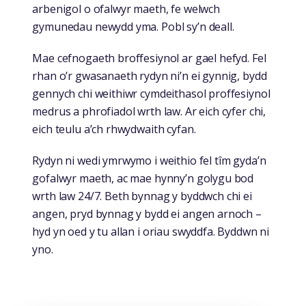
arbenigol o ofalwyr maeth, fe welwch
gymunedau newydd yma. Pobl sy’n deall.
Mae cefnogaeth broffesiynol ar gael hefyd. Fel
rhan o’r gwasanaeth rydyn ni’n ei gynnig, bydd
gennych chi weithiwr cymdeithasol proffesiynol
medrus a phrofiadol wrth law. Ar eich cyfer chi,
eich teulu a’ch rhwydwaith cyfan.
Rydyn ni wedi ymrwymo i weithio fel tîm gyda’n
gofalwyr maeth, ac mae hynny’n golygu bod
wrth law 24/7. Beth bynnag y byddwch chi ei
angen, pryd bynnag y bydd ei angen arnoch –
hyd yn oed y tu allan i oriau swyddfa. Byddwn ni
yno.