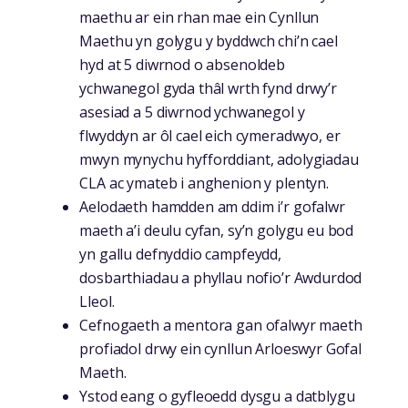
maethu ar ein rhan mae ein Cynllun
Maethu yn golygu y byddwch chi’n cael
hyd at 5 diwrnod o absenoldeb
ychwanegol gyda thâl wrth fynd drwy’r
asesiad a 5 diwrnod ychwanegol y
flwyddyn ar ôl cael eich cymeradwyo, er
mwyn mynychu hyfforddiant, adolygiadau
CLA ac ymateb i anghenion y plentyn.
Aelodaeth hamdden am ddim i’r gofalwr
maeth a’i deulu cyfan, sy’n golygu eu bod
yn gallu defnyddio campfeydd,
dosbarthiadau a phyllau nofio’r Awdurdod
Lleol.
Cefnogaeth a mentora gan ofalwyr maeth
profiadol drwy ein cynllun Arloeswyr Gofal
Maeth.
Ystod eang o gyfleoedd dysgu a datblygu