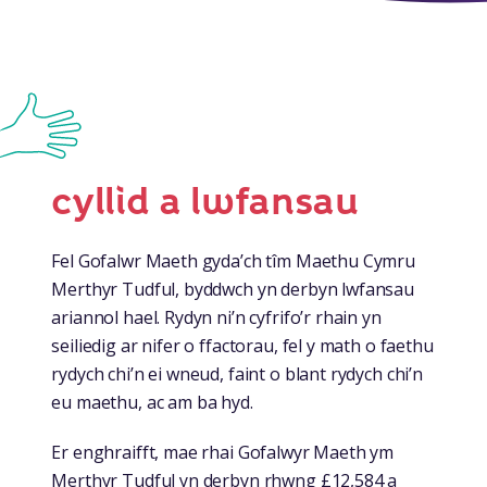
cyllid a lwfansau
Fel Gofalwr Maeth gyda’ch tîm Maethu Cymru
Merthyr Tudful, byddwch yn derbyn lwfansau
ariannol hael. Rydyn ni’n cyfrifo’r rhain yn
seiliedig ar nifer o ffactorau, fel y math o faethu
rydych chi’n ei wneud, faint o blant rydych chi’n
eu maethu, ac am ba hyd.
Er enghraifft, mae rhai Gofalwyr Maeth ym
Merthyr Tudful yn derbyn rhwng £12,584 a