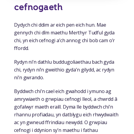
cefnogaeth
Dydych chi ddim ar eich pen eich hun. Mae
gennych chi dîm maethu Merthyr Tudful gyda
chi, yn eich cefnogi a’ch annog chi bob cam o’r
ffordd.
Rydyn ni’n dathlu buddugoliaethau bach gyda
chi, rydyn ni’n gweithio gyda’n gilydd, ac rydyn
ni’n gwrando.
Byddwch chi’n cael eich gwahodd i ymuno ag
amrywiaeth o grwpiau cefnogi lleol, a chwrdd â
gofalwyr maeth eraill. Dyma lle byddwch chi’n
rhannu profiadau, yn datblygu eich rhwydwaith
ac yn gwneud ffrindiau newydd. O grwpiau
cefnogi i ddynion sy’n maethu i fathau