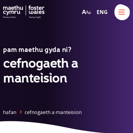
Menu
A
ENG
A
a
Skip to content
pam maethu gyda ni?
cefnogaeth a
manteision
hafan
cefnogaeth a manteision