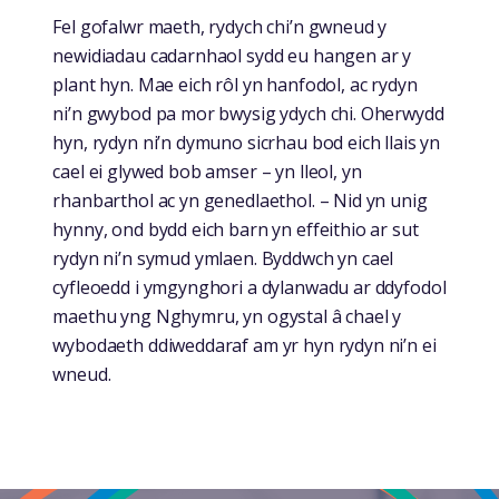
Fel gofalwr maeth, rydych chi’n gwneud y
newidiadau cadarnhaol sydd eu hangen ar y
plant hyn. Mae eich rôl yn hanfodol, ac rydyn
ni’n gwybod pa mor bwysig ydych chi. Oherwydd
hyn, rydyn ni’n dymuno sicrhau bod eich llais yn
cael ei glywed bob amser – yn lleol, yn
rhanbarthol ac yn genedlaethol. – Nid yn unig
hynny, ond bydd eich barn yn effeithio ar sut
rydyn ni’n symud ymlaen. Byddwch yn cael
cyfleoedd i ymgynghori a dylanwadu ar ddyfodol
maethu yng Nghymru, yn ogystal â chael y
wybodaeth ddiweddaraf am yr hyn rydyn ni’n ei
wneud.