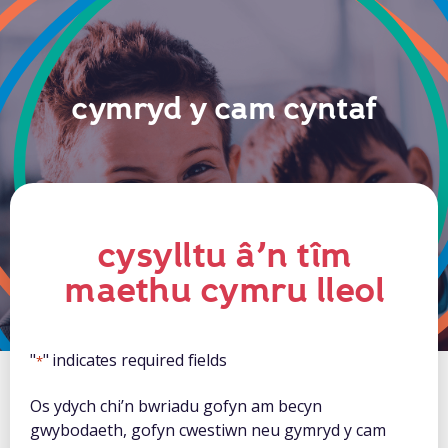
cymryd y cam cyntaf
cysylltu â’n tîm
maethu cymru lleol
"
" indicates required fields
*
Os ydych chi’n bwriadu gofyn am becyn
gwybodaeth, gofyn cwestiwn neu gymryd y cam