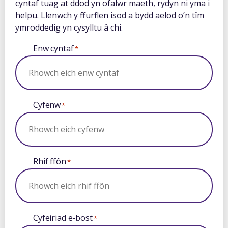
cyntaf tuag at ddod yn ofalwr maeth, rydyn ni yma i
helpu. Llenwch y ffurflen isod a bydd aelod o’n tîm
ymroddedig yn cysylltu â chi.
Enw cyntaf
*
Cyfenw
*
Rhif ffôn
*
Cyfeiriad e-bost
*