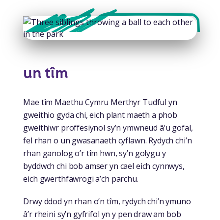
un tîm
Mae tîm Maethu Cymru Merthyr Tudful yn
gweithio gyda chi, eich plant maeth a phob
gweithiwr proffesiynol sy’n ymwneud â’u gofal,
fel rhan o un gwasanaeth cyflawn. Rydych chi’n
rhan ganolog o’r tîm hwn, sy’n golygu y
byddwch chi bob amser yn cael eich cynnwys,
eich gwerthfawrogi a’ch parchu.
Drwy ddod yn rhan o’n tîm, rydych chi’n ymuno
â’r rheini sy’n gyfrifol yn y pen draw am bob