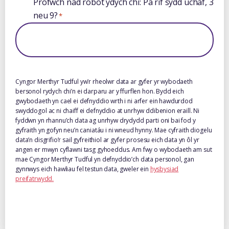
Profwch nad robot ydych chi: Pa rif sydd uchaf, 3
neu 9?
*
Cyngor Merthyr Tudful yw’r rheolwr data ar gyfer yr wybodaeth
bersonol rydych chi’n ei darparu ar y ffurflen hon. Bydd eich
gwybodaeth yn cael ei defnyddio wrth i ni arfer ein hawdurdod
swyddogol ac ni chaiff ei defnyddio at unrhyw ddibenion eraill. Ni
fyddwn yn rhannu’ch data ag unrhyw drydydd parti oni bai fod y
gyfraith yn gofyn neu’n caniatáu i ni wneud hynny. Mae cyfraith diogelu
data’n disgrifio’r sail gyfreithiol ar gyfer prosesu eich data yn ôl yr
angen er mwyn cyflawni tasg gyhoeddus. Am fwy o wybodaeth am sut
mae Cyngor Merthyr Tudful yn defnyddio’ch data personol, gan
gynnwys eich hawliau fel testun data, gweler ein
hysbysiad
preifatrwydd.