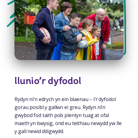
llunio’r dyfodol
Rydyn ni’n edrych yn ein blaenau – i’r dyfodol
gorau posibl y gallwn ei greu. Rydyn ni’n
gwybod fod taith pob plentyn tuag at ofal
maeth yn bwysig, ond eu teithiau newydd yw lle
y gall newid ddigwydd.