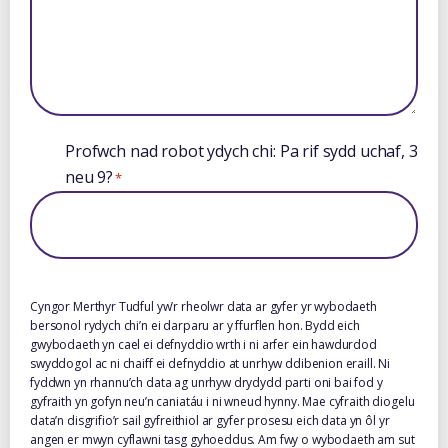
Profwch nad robot ydych chi: Pa rif sydd uchaf, 3
neu 9?
*
Cyngor Merthyr Tudful yw’r rheolwr data ar gyfer yr wybodaeth
bersonol rydych chi’n ei darparu ar y ffurflen hon. Bydd eich
gwybodaeth yn cael ei defnyddio wrth i ni arfer ein hawdurdod
swyddogol ac ni chaiff ei defnyddio at unrhyw ddibenion eraill. Ni
fyddwn yn rhannu’ch data ag unrhyw drydydd parti oni bai fod y
gyfraith yn gofyn neu’n caniatáu i ni wneud hynny. Mae cyfraith diogelu
data’n disgrifio’r sail gyfreithiol ar gyfer prosesu eich data yn ôl yr
angen er mwyn cyflawni tasg gyhoeddus. Am fwy o wybodaeth am sut