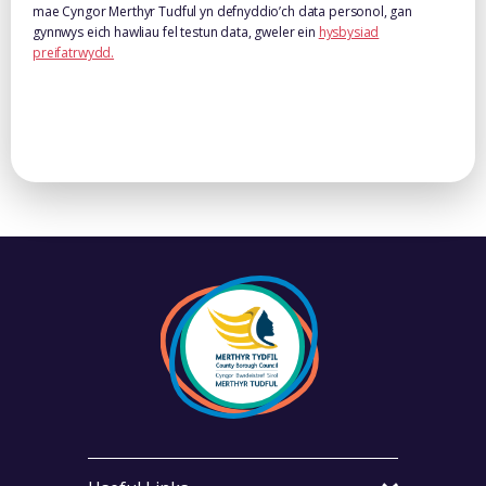
mae Cyngor Merthyr Tudful yn defnyddio’ch data personol, gan
gynnwys eich hawliau fel testun data, gweler ein
hysbysiad
preifatrwydd.