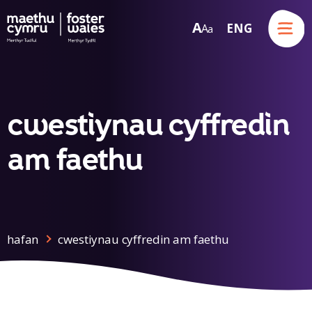
Menu
A
ENG
A
a
Skip to content
cwestiynau cyffredin
am faethu
hafan
cwestiynau cyffredin am faethu