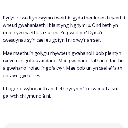
Rydyn ni wedi ymrwymo i weithio gyda theuluoedd maeth i
wneud gwahaniaeth i blant yng Nghymru. Ond beth yn
union yw maethu, a sut mae’n gweithio? Dyma’r
cwestiynau sy’n cael eu gofyn i ni drwy’r amser.
Mae maethu’n golygu rhywbeth gwahanol i bob plentyn
rydyn ni’n gofalu amdano. Mae gwahanol fathau o faethu
a gwahanol rolau i’r gofalwyr. Mae pob un yn cael effaith
enfawr, gydol oes.
Rhagor o wybodaeth am beth rydyn ni’n ei wneud a sut
gallwch chi ymuno â ni.